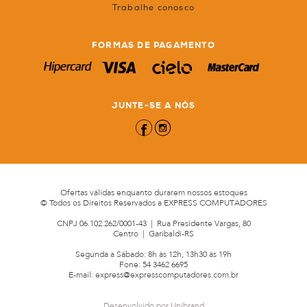
Trabalhe conosco
FORMAS DE PAGAMENTO
JUNTE-SE A NÓS
Ofertas válidas enquanto durarem nossos estoques
© Todos os Direitos Reservados a
EXPRESS COMPUTADORES
CNPJ 06.102.262/0001-43 | Rua Presidente Vargas, 80
Centro | Garibaldi-RS
Segunda a Sábado: 8h às 12h, 13h30 às 19h
Fone:
54 3462 6695
E-mail:
express@expresscomputadores.com.br
Desenvolvido por Unibrand